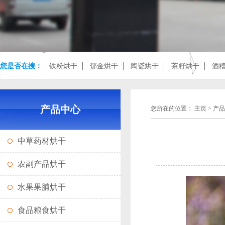
您是否在搜：
铁粉烘干
郁金烘干
陶瓷烘干
茶籽烘干
酒
产品中心
您所在的位置：
主页
>
产品
中草药材烘干
农副产品烘干
水果果脯烘干
食品粮食烘干