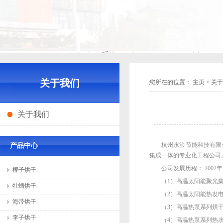
关于我们
您所在的位置：
主页
>
关于
关于我们
杭州永淦节能科技有限
产品中心
集成一体的专业化工程公司
公司发展历程： 200
椰子烘干
（1）高温太阳能聚光
牡蛎烘干
（2）高温太阳能热发
海带烘干
（3）高温热泵系列烘
李子烘干
（4）高温热泵系列热