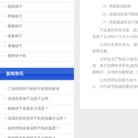
（5）高效除湿机组
荔枝烘干
（6）高温热泵蒸汽机
苹果烘干
（7）热泵微波联合干燥
葡萄烘干
产品系列非常完善，灵
海参烘干
安装了近1000个大大小
公司以市场为导向，拥
青梅烘干
新和完善。
香料烘干机
公司在生产制造方面也
统，将互联网技术和先进的
展模式，合理的分配制度，
新闻资讯
公司坚持以创新为动力
己，为中国节能减排事业贡
工业纸筒烘干机烘干纸筒的标准
高温热泵海产品烘干运用
辣椒烘干温度多少适宜？
高温热泵纸管烘干机耗电量怎么样？
如何控制金银花烘干机的温度？